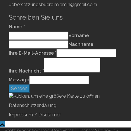
uebersetzungsbuero.m.amin@gmail.com
Schreiben Sie uns
Name
*
Vorname
Nachname
Ihre E-Mail-Adresse
*
Ihre Nachricht
*
Message
Senden
Datenschutzerklärung
Impressum / Disclaimer
Stolz präsentiert von WordPress
|
Theme:
Sydney
by