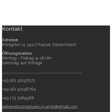
Kontakt
Adresse
Königstor 1a, 34117 Kassel, Deutschland
Öffnungszeiten
Montag – Freitag: 9–18 Uhr
Samstag: auf Anfrage
________________________________________
+49 561 92197572
+49 561 92198764
+49 173 7489988
uebersetzungsbuero.m.amin@gmail.com