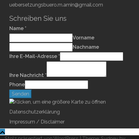
uebersetzungsbuero.m.amin@gmail.com
Schreiben Sie uns
Name
*
Vorname
Nachname
Ihre E-Mail-Adresse
*
Ihre Nachricht
*
Phone
Senden
Datenschutzerklärung
Impressum / Disclaimer
Stolz präsentiert von WordPress
|
Theme:
Sydney
by